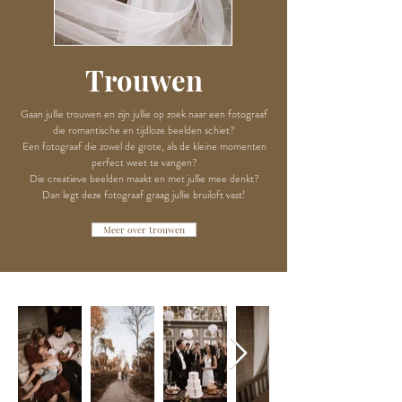
Trouwen
Gaan jullie trouwen en zijn jullie op zoek naar een fotograaf
die romantische en tijdloze beelden schiet?
Een fotograaf die zowel de grote, als de kleine momenten
perfect weet te vangen?
Die creatieve beelden maakt en met jullie mee denkt?
Dan legt deze fotograaf graag jullie bruiloft vast!
Meer over trouwen