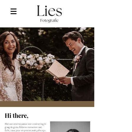
Hi there,
Met een enorme passie voor creëren leg ik
graag de grote & kleine momenten vast.
Echt, rauw, puur en precies zoals jullie zijn.