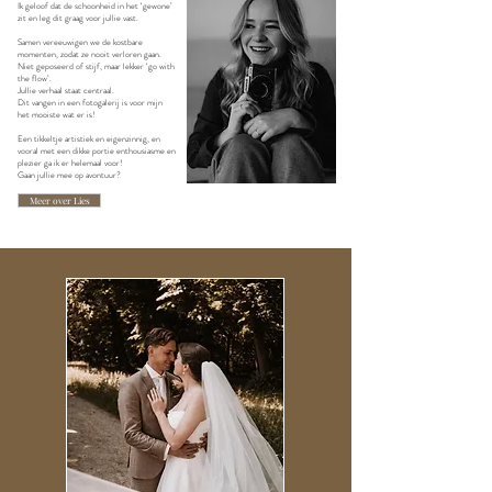
Ik geloof dat de schoonheid in het ‘gewone’
zit en leg dit graag voor jullie vast.
Samen vereeuwigen we de kostbare
momenten, zodat ze nooit verloren gaan.
Niet geposeerd of stijf, maar lekker ‘go with
the flow’.
Jullie verhaal staat centraal.
Dit vangen in een fotogalerij is voor mijn
het mooiste wat er is!
Een tikkeltje artistiek en eigenzinnig, en
vooral met een dikke portie enthousiasme en
plezier ga ik er helemaal voor!
Gaan jullie mee op avontuur?
Meer over Lies