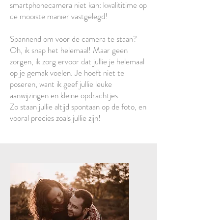
smartphonecamera niet kan: kwalititime op
de mooiste manier vastgelegd!
Spannend om voor de camera te staan?
Oh, ik snap het helemaal! Maar geen
zorgen, ik zorg ervoor dat jullie je helemaal
op je gemak voelen. Je hoeft niet te
poseren, want ik geef jullie leuke
aanwijzingen en kleine opdrachtjes.
Zo staan jullie altijd spontaan op de foto, en
vooral precies zoals jullie zijn!