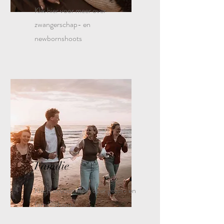
Klik hier voor meer over
zwangerschap- en
newbornshoots
Familie
Klik hier voor meer over gezin- en
familieshoots.