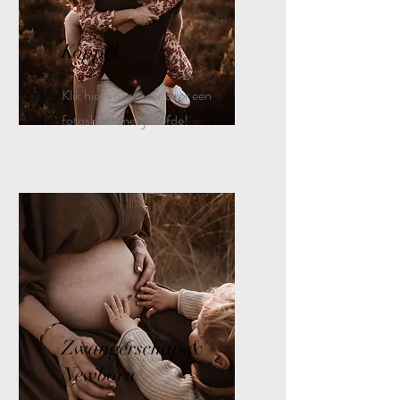
Koppel
Klik hier voor meer over een
fotoshoot met je liefde!
Zwangerschap &
Newborn