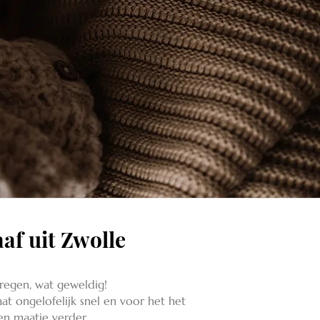
af uit Zwolle
kregen, wat geweldig!
aat ongelofelijk snel en voor het het
en maatje verder.