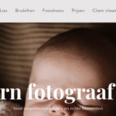
Lies
Bruiloften
Fotoshoots
Prijzen
Client close
n fotograaf
Voor ongedwongen foto's en echte momenten