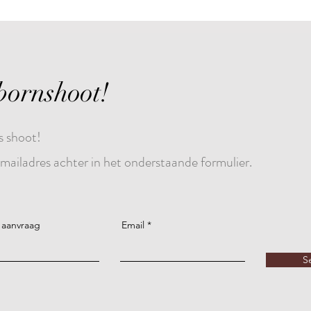
ornshoot!
s shoot!
ailadres achter in het onderstaande formulier.
 aanvraag
Email
S