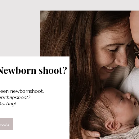
 Newborn shoot?
r een newbornshoot.
erschapsshoot?
korting!
hoots