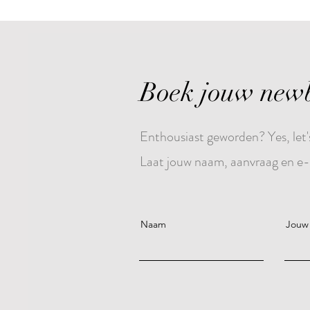
Boek jouw newb
Enthousiast geworden? Yes, let'
Laat jouw naam, aanvraag en e-m
Naam
Jouw