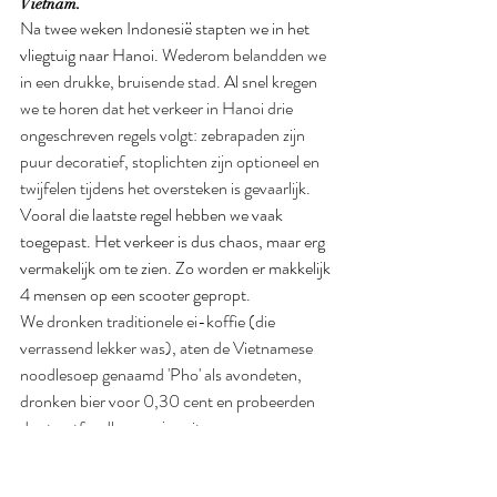
Vietnam.
Na twee weken Indonesië stapten we in het 
vliegtuig naar Hanoi. 
Wederom belandden we 
in een drukke, bruisende stad. Al snel kregen 
we te horen dat het verkeer in Hanoi drie 
ongeschreven regels volgt: zebrapaden zijn 
puur decoratief, stoplichten zijn optioneel en 
twijfelen tijdens het oversteken is gevaarlijk.
Vooral die laatste regel hebben we vaak 
toegepast. Het verkeer is dus chaos, maar erg 
vermakelijk om te zien. Zo worden er makkelijk 
4 mensen op een scooter gepropt. 
We dronken traditionele ei-koffie (die 
verrassend lekker was), aten de Vietnamese 
noodlesoep genaamd 'Pho' als avondeten, 
dronken bier voor 0,30 cent en probeerden 
de streetfoodkraampjes uit.
Wat hoog op onze to-dolijst stond, was de Ha 