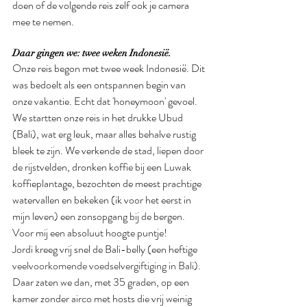
doen of de volgende reis zelf ook je camera 
mee te nemen.
Daar gingen we: twee weken Indonesië.
Onze reis begon met twee week Indonesië. Dit 
was bedoelt als een ontspannen begin van 
onze vakantie. Echt dat 'honeymoon' gevoel. 
We startten onze reis in het drukke Ubud 
(Bali), wat erg leuk, maar alles behalve rustig 
bleek te zijn. We verkende de stad, liepen door 
de rijstvelden, dronken koffie bij een Luwak 
koffieplantage, bezochten de meest prachtige 
watervallen en bekeken (ik voor het eerst in 
mijn leven) een zonsopgang bij de bergen. 
Voor mij een absoluut hoogte puntje! 
Jordi kreeg vrij snel de Bali-belly (een heftige
veelvoorkomende voedselvergiftiging in Bali
). 
Daar zaten we dan, met 35 graden, op een 
kamer zonder airco met hosts die vrij weinig 