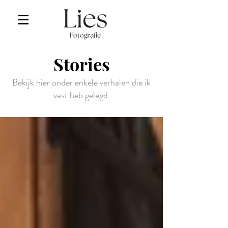
Stories
Bekijk hier onder enkele verhalen die ik
vast heb gelegd.