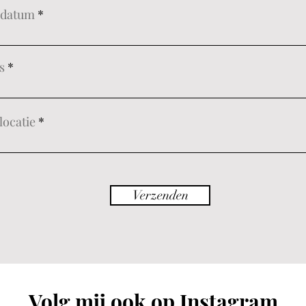
uwdatum
s
locatie
Verzenden
Volg mij ook op
Instagram