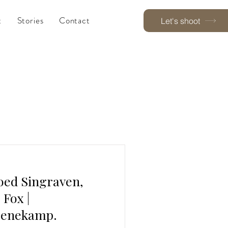
t
Stories
Contact
Let's shoot
goed Singraven,
Fox |
Denekamp.