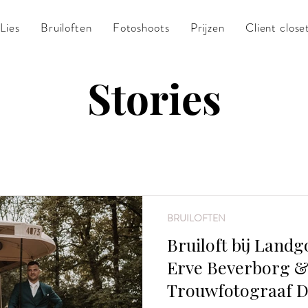
Lies
Bruiloften
Fotoshoots
Prijzen
Client close
Stories
Bekijk hier onder enkele verhalen die ik vast heb gelegd.
BRUILOFTEN
Bruiloft bij Land
Erve Beverborg & 
Trouwfotograaf 